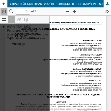
ЄВРОПЕЙСЬКА ПРАКТИКА ВПРОВАДЖЕННЯ БЕЗБАР’ЄРНОСТІ: МІЖНАРОДНИЙ ДОСВІД ДЛЯ УКРАЇНИ