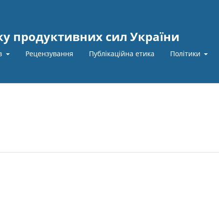
ку продуктивних сил України
ів
Рецензування
Публікаційна етика
Політики