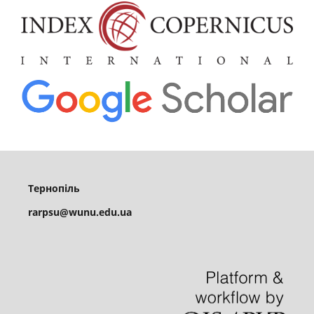
Тернопіль
rarpsu@wunu.edu.ua