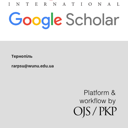
Тернопіль
rarpsu@wunu.edu.ua