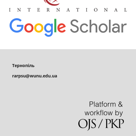
Тернопіль
rarpsu@wunu.edu.ua