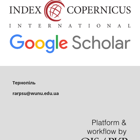
Тернопіль
rarpsu@wunu.edu.ua