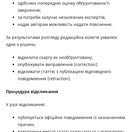
здійснює попередню оцінку обґрунтованості
звернення;
за потреби залучає незалежних експертів;
надає авторам можливість надати пояснення.
За результатами розгляду редакційна колегія ухвалює
одне з рішень:
відхилити скаргу як необґрунтовану;
опублікувати виправлення (correction);
відкликати статтю з публікацією відповідного
повідомлення (retraction).
Процедура відкликання
У разі відкликання:
публікується офіційне повідомлення із зазначенням
причин;
електронна версія статті залишається у відкритому