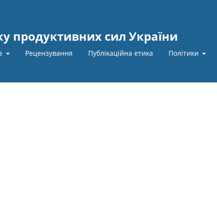
ку продуктивних сил України
ів
Рецензування
Публікаційна етика
Політики