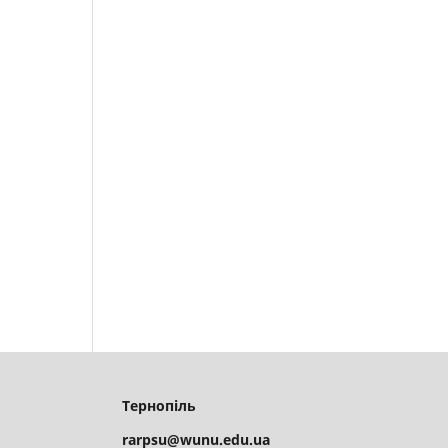
Тернопіль
rarpsu@wunu.edu.ua