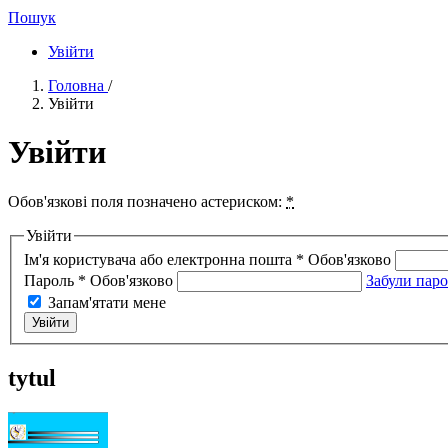
Пошук
Увійти
Головна
/
Увійти
Увійти
Обов'язкові поля позначено астериском:
*
Увійти
Ім'я користувача або електронна пошта
*
Обов'язково
Пароль
*
Обов'язково
Забули паро
Запам'ятати мене
Увійти
tytul