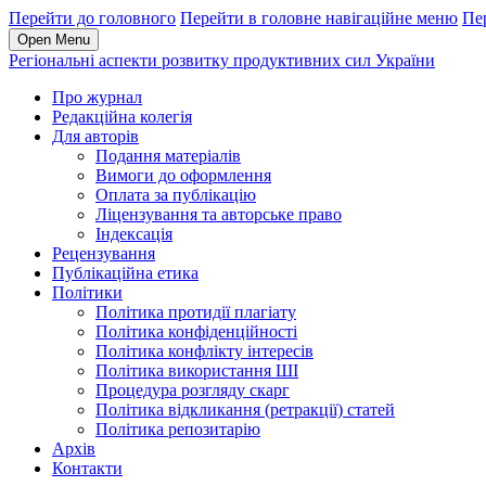
Перейти до головного
Перейти в головне навігаційне меню
Пе
Open Menu
Регіональні аспекти розвитку продуктивних сил України
Про журнал
Редакційна колегія
Для авторів
Подання матеріалів
Вимоги до оформлення
Оплата за публікацію
Ліцензування та авторське право
Індексація
Рецензування
Публікаційна етика
Політики
Політика протидії плагіату
Політика конфіденційності
Політика конфлікту інтересів
Політика використання ШІ
Процедура розгляду скарг
Політика відкликання (ретракції) статей
Політика репозитарію
Архів
Контакти