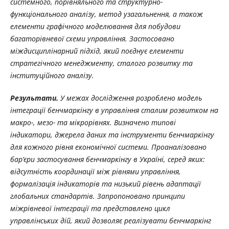
системного, порівняльного та структурно-
функціонального аналізу, метод узагальнення, а також
елементи графічного моделювання для побудови
багаторівневої схеми управління. Застосовано
міждисциплінарний підхід, який поєднує елементи
стратегічного менеджменту, сталого розвитку та
інституційного аналізу.
Результати.
У межах дослідження розроблено модель
інтеграції бенчмаркінгу в управління сталим розвитком на
макро-, мезо- та мікрорівнях. Визначено типові
індикатори, джерела даних та інструменти бенчмаркінгу
для кожного рівня економічної системи. Проаналізовано
бар’єри застосування бенчмаркінгу в Україні, серед яких:
відсутність координації між рівнями управління,
формалізація індикаторів та низький рівень адаптації
глобальних стандартів. Запропоновано принципи
міжрівневої інтеграції та представлено цикл
управлінських дій, який дозволяє реалізувати бенчмаркінг