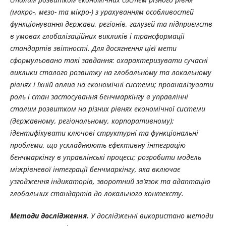
(макро-, мезо- та мікро-) з урахуванням особливостей
функціонування держави, регіонів, галузей та підприємств
в умовах глобалізаційних викликів і трансформації
стандартів звітності.
Для досягнення цієї мети
сформульовано
такі завдання: охарактеризувати сучасні
виклики сталого розвитку на глобальному та локальному
рівнях і їхній вплив на економічні системи; проаналізувати
роль і стан застосування бенчмаркінгу в управлінні
сталим розвитком на різних рівнях економічної системи
(державному, регіональному, корпоративному);
ідентифікувати ключові структурні та функціональні
проблеми, що ускладнюють ефективну інтеграцію
бенчмаркінгу в управлінські процеси; розробити модель
міжрівневої інтеграції бенчмаркінгу, яка включає
узгодження індикаторів, зворотний зв’язок та адаптацію
глобальних стандартів до локального контексту.
Методи дослідження.
У дослідженні використано методи