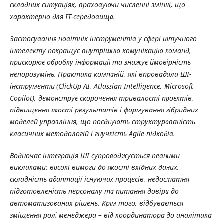
складних ситуаціях, враховуючи численні змінні, що
характерно для ІТ-середовища.
Застосування новітніх інструментів у сфері штучного
інтелекту покращує внутрішню комунікацію команд,
прискорює обробку інформації та знижує ймовірність
непорозумінь. Практика компаній, які впровадили ШІ-
інструменти (ClickUp AI, Atlassian Intelligence, Microsoft
Copilot), демонструє скорочення тривалості проєктів,
підвищення якості результатів і формування гібридних
моделей управління, що поєднують структурованість
класичних методологій і гнучкість Agile-підходів.
Водночас інтеграція ШІ супроводжується певними
викликами: високі вимоги до якості вхідних даних,
складність адаптації існуючих процесів, недостатня
підготовленість персоналу та питання довіри до
автоматизованих рішень. Крім того, відбувається
зміщення ролі менеджера – від координатора до аналітика