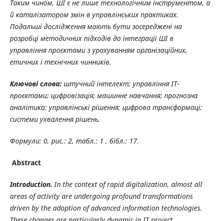
Таким чином, ШІ є не лише технологічним інструментом, а
й каталізатором змін в управлінських практиках.
Подальші дослідження мають бути зосереджені на
розробці методичних підходів до інтеграції ШІ в
управління проєктами з урахуванням організаційних,
етичних і технічних чинників.
Ключові слова:
штучний інтелект; управління ІТ-
проєктами; цифровізація; машинне навчання; прогнозна
аналітика; управлінські рішення; цифрова трансформаці;
системи ухвалення рішень.
Формули: 0, рис.: 2, табл.: 1 , бібл.: 17.
Abstract
Introduction.
In the context of rapid digitalization, almost all
areas of activity are undergoing profound transformations
driven by the adoption of advanced information technologies.
These changes are particularly dynamic in IT project