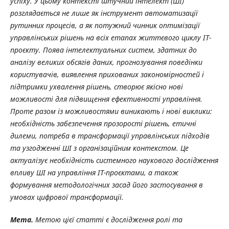
успіху. У цьому контексті штучний інтелект (ШІ)
розглядається не лише як інструмент автоматизації
рутинних процесів, а як потужний чинник оптимізації
управлінських рішень на всіх етапах життєвого циклу ІТ-
проєкту. Поява інтелектуальних систем, здатних до
аналізу великих обсягів даних, прогнозування поведінки
користувачів, виявлення прихованих закономірностей і
підтримки ухвалення рішень, створює якісно нові
можливості для підвищення ефективності управління.
Проте разом із можливостями виникають і нові виклики:
необхідність забезпечення прозорості рішень, етичні
дилеми, потреба в трансформації управлінських підходів
та узгодженні ШІ з організаційним контекстом. Це
актуалізує необхідність системного наукового дослідження
впливу ШІ на управління ІТ-проєктами, а також
формування методологічних засад його застосування в
умовах цифрової трансформації.
Мета.
Метою цієї статті є дослідження ролі та