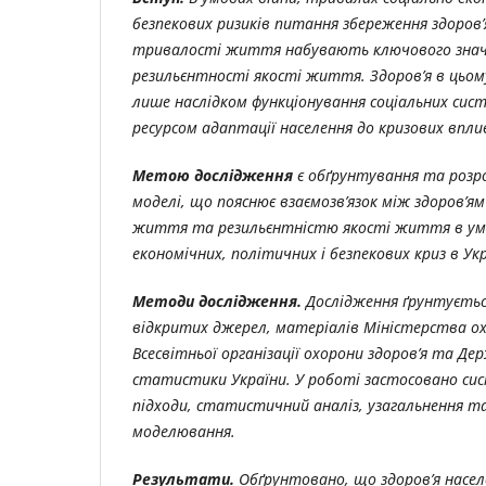
безпекових ризиків питання збереження здоров’
тривалості життя набувають ключового знач
резильєнтності якості життя. Здоров’я в цьом
лише наслідком функціонування соціальних сис
ресурсом адаптації населення до кризових вплив
Метою дослідження
є обґрунтування та розр
моделі, що пояснює взаємозв’язок між здоров’я
життя та резильєнтністю якості життя в ум
економічних, політичних і безпекових криз в Укр
Методи дослідження.
Дослідження ґрунтується
відкритих джерел, матеріалів Міністерства охо
Всесвітньої організації охорони здоров’я та Де
статистики України. У роботі застосовано сис
підходи, статистичний аналіз, узагальнення т
моделювання.
Результати.
Обґрунтовано, що здоров’я насел