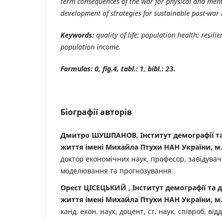
term consequences of the war for physical and ment
development of strategies for sustainable post-war 
Keywords:
quality of life; population health; resilie
population income.
Formulas: 0, fig.4, tabl.: 1, bibl.: 23.
Біографії авторів
Дмитро ШУШПАНОВ, Інститут демографії та
життя імені Михайла Птухи НАН України, м.
доктор економічних наук, професор, завідувач
моделювання та прогнозування
Орест ЦІСЕЦЬКИЙ , Інститут демографії та 
життя імені Михайла Птухи НАН України, м.
канд. екон. наук, доцент, ст. наук. співроб. ві