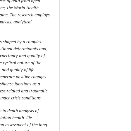
ysis of data from open
aine, the World Health
kraine. The research employs
alysis, analytical
 is shaped by a complex
tutional determinants and,
expectancy and quality-of-
 cyclical nature of the
 and quality-of-life
enerate positive changes
esilience functions as a
ress-related and traumatic
nder crisis conditions.
n in-depth analysis of
ation health, life
s an assessment of the long-