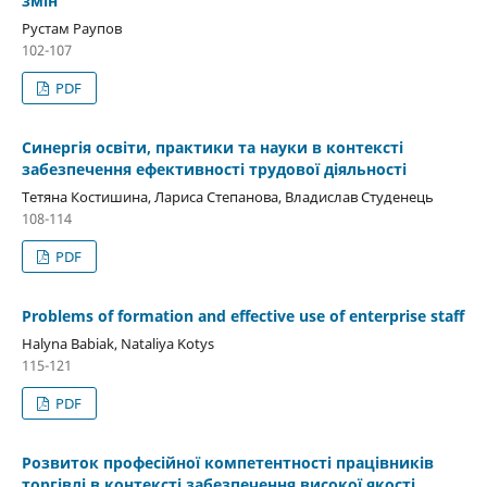
змін
Рустам Раупов
102-107
PDF
Синергія освіти, практики та науки в контексті
забезпечення ефективності трудової діяльності
Тетяна Костишина, Лариса Степанова, Владислав Студенець
108-114
PDF
Problems of formation and effective use of enterprise staff
Halyna Babiak, Nataliya Kotys
115-121
PDF
Розвиток професійної компетентності працівників
торгівлі в контексті забезпечення високої якості