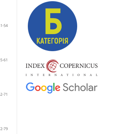
41-54
55-61
62-71
72-79