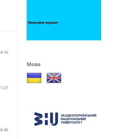
4-16
Мова
17-27
28-40