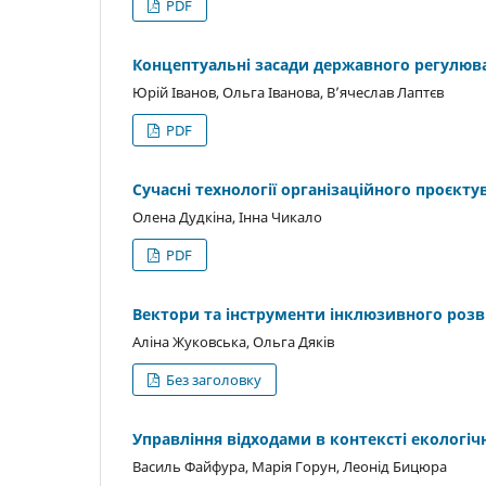
PDF
Концептуальні засади державного регулюв
Юрій Іванов, Ольга Іванова, В’ячеслав Лаптєв
PDF
Сучасні технології організаційного проєкт
Олена Дудкіна, Інна Чикало
PDF
Вектори та інструменти інклюзивного роз
Аліна Жуковська, Ольга Дяків
Без заголовку
Управління відходами в контексті екологіч
Василь Файфура, Марія Горун, Леонід Бицюра