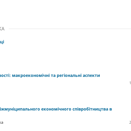
КА
ці
сті: макроекономічні та регіональні аспекти
іжмуніципального економічного співробітництва в
ка