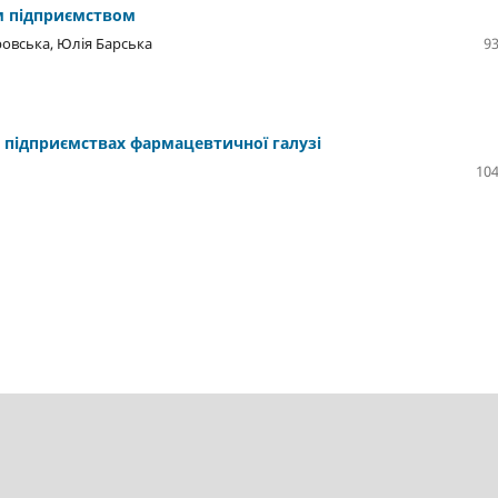
им підприємством
ровська, Юлія Барська
93
 підприємствах фармацевтичної галузі
104