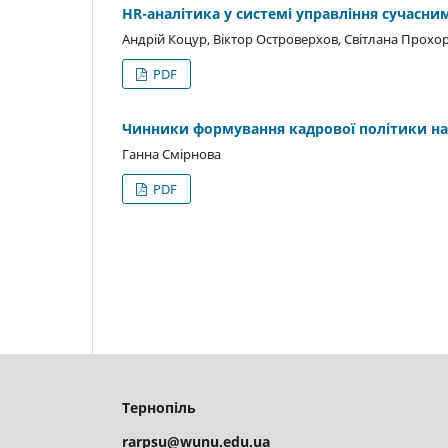
HR-аналітика у системі управління сучасн
Андрій Коцур, Віктор Островерхов, Світлана Прохо
PDF
Чинники формування кадрової політики на
Ганна Смірнова
PDF
Тернопіль
rarpsu@wunu.edu.ua