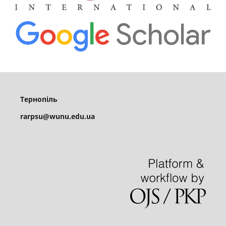
Тернопіль
rarpsu@wunu.edu.ua